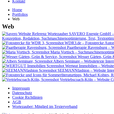
Kontakt
Home
Portfolios
Web
Web
SAVERO Energie GmbH – Blo
Konzeption, Redaktion, Suchmaschinenoptimierung, Text, Textopti
WDR3.de – Fotostrecke
Autor
Paartherapie Ravensburg – W
Maria Vortisch – Suchmaschinenoptimie
Wesser Gärten, Grün &
Albers Seminare – Websitetexte
Inter
Wertgut Immobilien – Website
SEEMANNfashion – Website
Inte
Vertriebscoach-Köln – Website
C
Impressum
Datenschutz
Cookie Richtlinien
AGB
Wortezauber: Mitglied im Texterverband