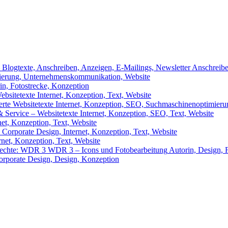
gtexte, Anschreiben, Anzeigen, E-Mailings, Newsletter
Anschreibe
mierung, Unternehmenskommunikation, Website
in, Fotostrecke, Konzeption
ebsitetexte
Internet, Konzeption, Text, Website
rte Websitetexte
Internet, Konzeption, SEO, Suchmaschinenoptimierun
 Service – Websitetexte
Internet, Konzeption, SEO, Text, Website
net, Konzeption, Text, Website
Corporate Design, Internet, Konzeption, Text, Website
rnet, Konzeption, Text, Website
WDR 3 – Icons und Fotobearbeitung
Autorin, Design, 
orporate Design, Design, Konzeption