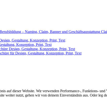
ve Berufsbildung – Naming, Claim, Banner und Geschäftsausstattung
Cla
Design, Gestaltung, Konzeption, Print, Text
estaltung, Konzeption, Print, Text
chüre
Design, Gestaltung, Konzeption, Print, Text
chüre für
Design, Gestaltung, Konzeption, Print, Text
bnis auf dieser Website. Wir verwenden Performance-, Funktions- und 
ite weiter nutzt, gehen wir von deinem Einverständnis aus. Oder leg dei